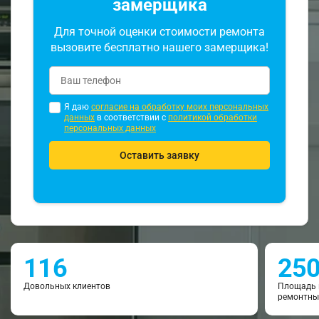
замерщика
Для точной оценки стоимости ремонта
вызовите бесплатно нашего замерщика!
Я даю
согласие на обработку моих персональных
данных
в соответствии с
политикой обработки
персональных данных
Оставить заявку
116
25
Довольных клиентов
Площадь 
ремонтны