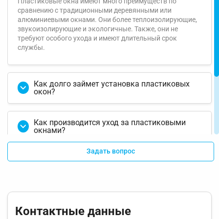
Пластиковые окна имеют много преимуществ по
сравнению с традиционными деревянными или
алюминиевыми окнами. Они более теплоизолирующие,
звукоизолирующие и экологичные. Также, они не
требуют особого ухода и имеют длительный срок
службы.
Как долго займет установка пластиковых
окон?
Как производится уход за пластиковыми
окнами?
Задать вопрос
Какой гарантийный срок предоставляется на
установку пластиковых окон?
Можно ли заказать пластиковые окна с
доставкой и монтажом за городом?
Контактные данные