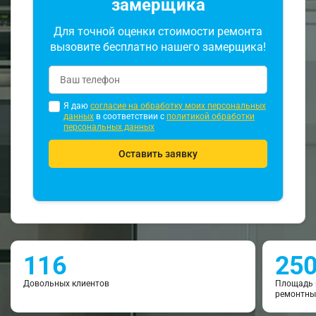
замерщика
Для точной оценки стоимости ремонта
вызовите бесплатно нашего замерщика!
Я даю
согласие на обработку моих персональных
данных
в соответствии с
политикой обработки
персональных данных
Оставить заявку
116
25
Довольных клиентов
Площадь 
ремонтны