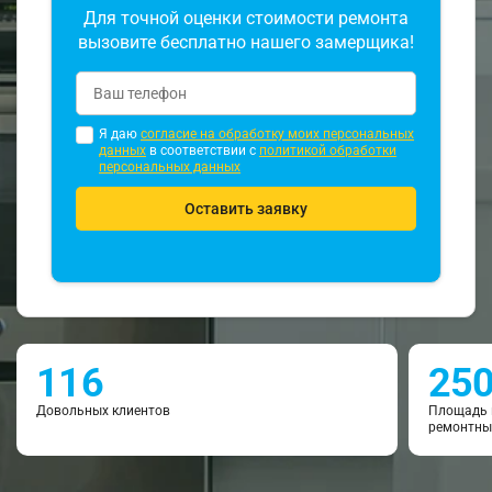
Для точной оценки стоимости ремонта
вызовите бесплатно нашего замерщика!
Я даю
согласие на обработку моих персональных
данных
в соответствии с
политикой обработки
персональных данных
Оставить заявку
116
25
Довольных клиентов
Площадь 
ремонтны