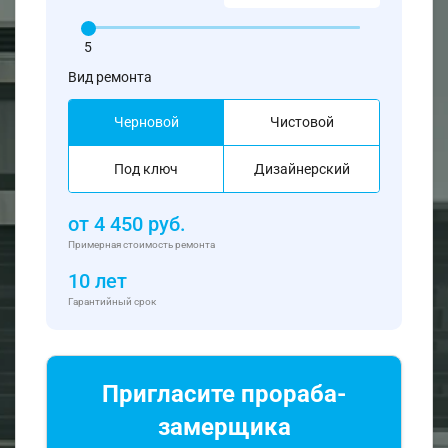
5
Вид ремонта
Черновой
Чистовой
Под ключ
Дизайнерский
от
4 450
руб.
Примерная стоимость ремонта
10 лет
Гарантийный срок
Пригласите прораба-
замерщика