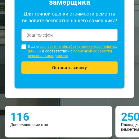
замерщика
Для точной оценки стоимости ремонта
вызовите бесплатно нашего замерщика!
Я даю
согласие на обработку моих персональных
данных
в соответствии с
политикой обработки
персональных данных
Оставить заявку
116
25
Довольных клиентов
Площадь 
ремонтны